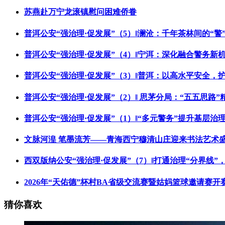
苏燕赴万宁龙滚镇慰问困难侨眷
普洱公安“强治理·促发展”（5）‖澜沧：千年茶林间的“警
普洱公安“强治理·促发展”（4）‖宁洱：深化融合警务
普洱公安“强治理·促发展”（3）‖普洱：以高水平安全，
普洱公安“强治理·促发展”（2）‖ 思茅分局：“五五思路
普洱公安“强治理·促发展”（1）‖“多元警务”提升基层
文脉河湟 笔墨流芳——青海西宁穆清山庄迎来书法艺术
西双版纳公安“强治理·促发展”（7）‖打通治理“分界线
2026年“天佑德”杯村BA省级交流赛暨姑妈篮球邀请赛开
猜你喜欢