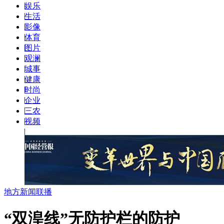
|
娱乐
|
生活
|
影像
|
体育
|
图片
|
观澜
|
城事
|
健康
|
时尚
|
企业
|
三农
|
视频
|
地方新闻联播
“双湟线”无防护栏的防护