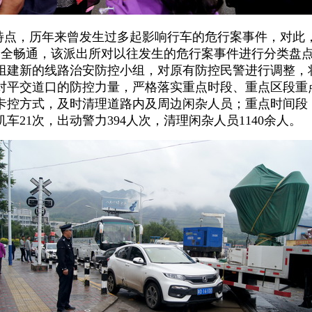
特点，历年来曾发生过多起影响行车的危行案事件，对此
安全畅通，该派出所对以往发生的危行案事件进行分类盘
组建新的线路治安防控小组，对原有防控民警进行调整，
对平交道口的防控力量，严格落实重点时段、重点区段重
卡控方式，及时清理道路内及周边闲杂人员；重点时间段
21次，出动警力394人次，清理闲杂人员1140余人。