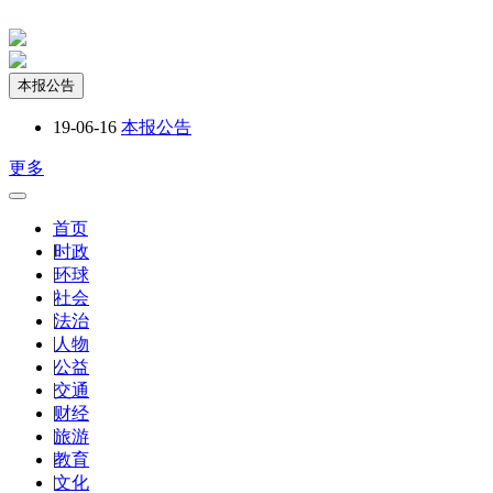
本报公告
19-06-16
本报公告
更多
首页
|
时政
|
环球
|
社会
|
法治
|
人物
|
公益
|
交通
|
财经
|
旅游
|
教育
|
文化