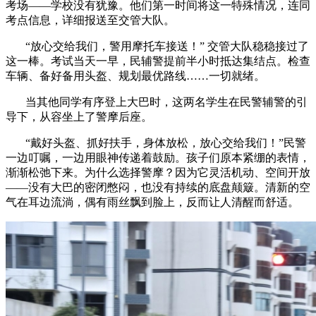
考场——学校没有犹豫。他们第一时间将这一特殊情况，连同
考点信息，详细报送至交管大队。
“放心交给我们，警用摩托车接送！” 交管大队稳稳接过了
这一棒。考试当天一早，民辅警提前半小时抵达集结点。检查
车辆、备好备用头盔、规划最优路线……一切就绪。
当其他同学有序登上大巴时，这两名学生在民警辅警的引
导下，从容坐上了警摩后座。
“戴好头盔、抓好扶手，身体放松，放心交给我们！”民警
一边叮嘱，一边用眼神传递着鼓励。孩子们原本紧绷的表情，
渐渐松弛下来。为什么选择警摩？因为它灵活机动、空间开放
——没有大巴的密闭憋闷，也没有持续的底盘颠簸。清新的空
气在耳边流淌，偶有雨丝飘到脸上，反而让人清醒而舒适。