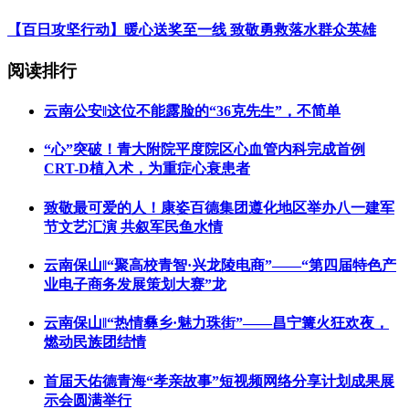
【百日攻坚行动】暖心送奖至一线 致敬勇救落水群众英雄
阅读排行
云南公安‖这位不能露脸的“36克先生”，不简单
“心”突破！青大附院平度院区心血管内科完成首例
CRT-D植入术，为重症心衰患者
致敬最可爱的人！康姿百德集团遵化地区举办八一建军
节文艺汇演 共叙军民鱼水情
云南保山‖“聚高校青智·兴龙陵电商”——“第四届特色产
业电子商务发展策划大赛”龙
云南保山‖“热情彝乡·魅力珠街”——昌宁篝火狂欢夜，
燃动民族团结情
首届天佑德青海“孝亲故事”短视频网络分享计划成果展
示会圆满举行