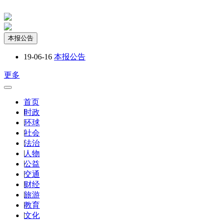
本报公告
19-06-16
本报公告
更多
首页
|
时政
|
环球
|
社会
|
法治
|
人物
|
公益
|
交通
|
财经
|
旅游
|
教育
|
文化