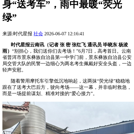
身“送考车”，雨中最暖“荧光
绿”
来源:时代星报
社会
2026-06-07 12:16:41
时代星报云南讯（记者 张 密 张红飞 通讯员 毕晓东 杨浚
雨）
“别担心，我们送你们去考场！”6月7日，高考首日。云南
省普洱市景东彝族自治县第一中学门前，景东彝族自治县公安
局交管大队的民警一边细心为两名考生佩戴好安全头盔，一边
轻声安慰。
随着警用摩托车引擎低沉地响起，这两抹“荧光绿”稳稳地
跟在了送考大巴后方，驶向考场——这一幕，并非临时救急，
而是一场提前谋划、精准对接的“爱心接力”。