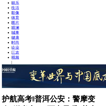
|
娱乐
|
生活
|
影像
|
体育
|
图片
|
观澜
|
城事
|
健康
|
时尚
|
企业
|
三农
|
视频
|
护航高考‖普洱公安：警摩变