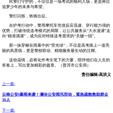
民警们守护的，不仅仅是一场考试的顺利入场，更是两位
追梦少年的未来与希望。
警灯闪烁，铁骑出征。
在护考行动中，警用摩托车凭借反应迅速、穿行能力强的
优势，打破传统送考模式的局限，让公共服务从“大水漫灌”走
向“精准滴灌”，成为应对特殊送考需求的“关键一招”。
那一抹穿梭在雨幕中的“荧光绿”，不仅是高考路上一道亮
丽的风景线，更是警校联动、精细服务最生动的注脚。
这份温情，必将化作考生笔下的力量，陪伴他们在人生的
答卷上，写出更加精彩的篇章。（普洱市公安局）
责任编辑:高洪义
上一篇:
云南公安‖暴雨来袭！澜沧公安闻汛而动，紧急疏散救助群众
36人
下一篇: