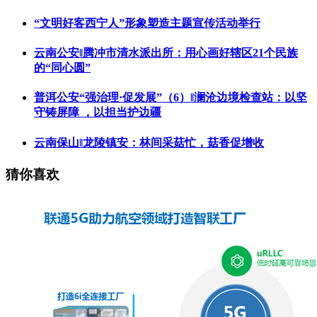
“文明好客西宁人”形象塑造主题宣传活动举行
云南公安‖腾冲市清水派出所：用心画好辖区21个民族
的“同心圆”
普洱公安“强治理·促发展”（6）‖澜沧边境检查站：以坚
守铸屏障 ，以担当护边疆
云南保山‖龙陵镇安：林间采菇忙，菇香促增收
猜你喜欢