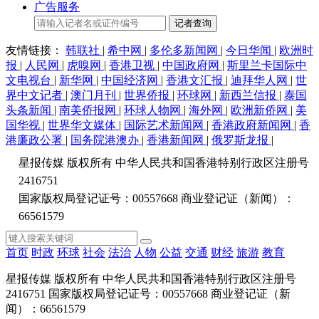
广告服务
记者查询
友情链接：
韩联社
|
希中网
|
多伦多新闻网
|
今日华闻
|
欧洲时
报
|
人民网
|
虎嗅网
|
香港卫视
|
中国政府网
|
斯里兰卡国际中
文电视台
|
新华网
|
中国经济网
|
香港文汇报
|
迪拜华人网
|
世
界中文记者
|
澳门月刊
|
世界侨报
|
环球网
|
新西兰信报
|
泰国
头条新闻
|
南美侨报网
|
环球人物网
|
海外网
|
欧洲新侨网
|
美
国华视
|
世界华文媒体
|
国际艺术新闻网
|
香港政府新闻网
|
香
港廉政公署
|
国务院港澳办
|
香港新闻网
|
俄罗斯龙报
|
星报传媒 版权所有 中华人民共和国香港特别行政区注册号
2416751
国家版权局登记证号：00557668 商业登记证（新闻）：
66561579
首页
时政
环球
社会
法治
人物
公益
交通
财经
旅游
教育
星报传媒 版权所有 中华人民共和国香港特别行政区注册号
2416751 国家版权局登记证号：00557668 商业登记证（新
闻）：66561579