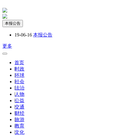
本报公告
19-06-16
本报公告
更多
首页
|
时政
|
环球
|
社会
|
法治
|
人物
|
公益
|
交通
|
财经
|
旅游
|
教育
|
文化