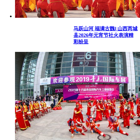
马跃山河 福满古魏‖ 山西芮城
县2026年元宵节社火表演精
彩纷呈