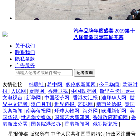
汽车品牌年度盛宴 2019第十
八届青岛国际车展开幕
关于我们
联系我们
隐私条款
广告服务
记者查询
友情链接：
韩联社
|
希中网
|
多伦多新闻网
|
今日华闻
|
欧洲时
报
|
人民网
|
虎嗅网
|
香港卫视
|
中国政府网
|
斯里兰卡国际中
文电视台
|
新华网
|
中国经济网
|
香港文汇报
|
迪拜华人网
|
世
界中文记者
|
澳门月刊
|
世界侨报
|
环球网
|
新西兰信报
|
泰国
头条新闻
|
南美侨报网
|
环球人物网
|
海外网
|
欧洲新侨网
|
美
国华视
|
世界华文媒体
|
国际艺术新闻网
|
香港政府新闻网
|
香
港廉政公署
|
国务院港澳办
|
香港新闻网
|
俄罗斯龙报
|
星报传媒 版权所有 中华人民共和国香港特别行政区注册号