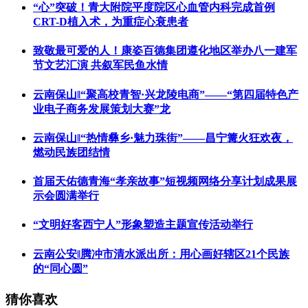
“心”突破！青大附院平度院区心血管内科完成首例
CRT-D植入术，为重症心衰患者
致敬最可爱的人！康姿百德集团遵化地区举办八一建军
节文艺汇演 共叙军民鱼水情
云南保山‖“聚高校青智·兴龙陵电商”——“第四届特色产
业电子商务发展策划大赛”龙
云南保山‖“热情彝乡·魅力珠街”——昌宁篝火狂欢夜，
燃动民族团结情
首届天佑德青海“孝亲故事”短视频网络分享计划成果展
示会圆满举行
“文明好客西宁人”形象塑造主题宣传活动举行
云南公安‖腾冲市清水派出所：用心画好辖区21个民族
的“同心圆”
猜你喜欢