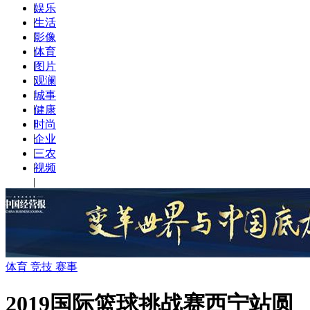
|
娱乐
|
生活
|
影像
|
体育
|
图片
|
观澜
|
城事
|
健康
|
时尚
|
企业
|
三农
|
视频
|
体育 竞技 赛事
2019国际篮球挑战赛西宁站圆