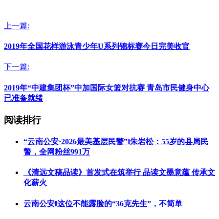
上一篇:
2019年全国花样游泳青少年U系列锦标赛今日完美收官
下一篇:
2019年“中建集团杯”中加国际女篮对抗赛 青岛市民健身中心
已准备就绪
阅读排行
“云南公安·2026最美基层民警”‖朱岩松：55岁的县局民
警，全网粉丝991万
《清远文稿品读》首发式在筑举行 品读文墨意蕴 传承文
化薪火
云南公安‖这位不能露脸的“36克先生”，不简单