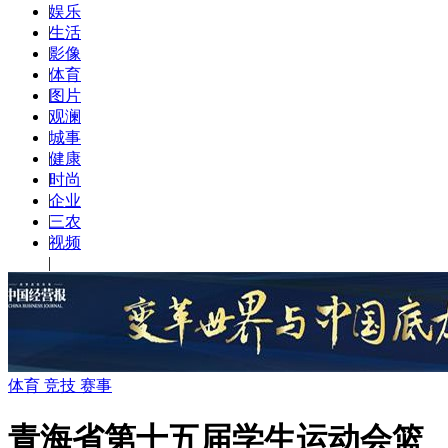
|
娱乐
|
生活
|
影像
|
体育
|
图片
|
观澜
|
城事
|
健康
|
时尚
|
企业
|
三农
|
视频
|
体育 竞技 赛事
青海省第十五届学生运动会篮