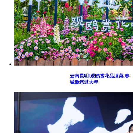
云南昆明‖观鸥赏花品滇菜,春
城邀您过大年