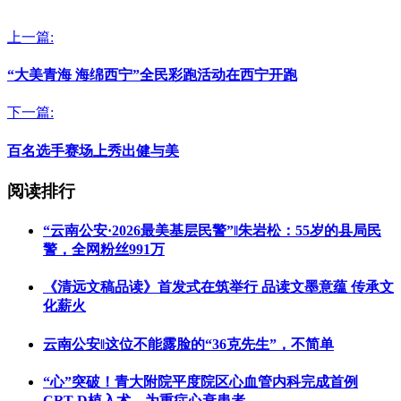
上一篇:
“大美青海 海绵西宁”全民彩跑活动在西宁开跑
下一篇:
百名选手赛场上秀出健与美
阅读排行
“云南公安·2026最美基层民警”‖朱岩松：55岁的县局民
警，全网粉丝991万
《清远文稿品读》首发式在筑举行 品读文墨意蕴 传承文
化薪火
云南公安‖这位不能露脸的“36克先生”，不简单
“心”突破！青大附院平度院区心血管内科完成首例
CRT-D植入术，为重症心衰患者