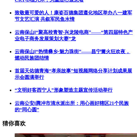
致敬最可爱的人！康姿百德集团遵化地区举办八一建军
节文艺汇演 共叙军民鱼水情
云南保山‖“聚高校青智·兴龙陵电商”——“第四届特色产
业电子商务发展策划大赛”龙
云南保山‖“热情彝乡·魅力珠街”——昌宁篝火狂欢夜，
燃动民族团结情
首届天佑德青海“孝亲故事”短视频网络分享计划成果展
示会圆满举行
“文明好客西宁人”形象塑造主题宣传活动举行
云南公安‖腾冲市清水派出所：用心画好辖区21个民族
的“同心圆”
猜你喜欢