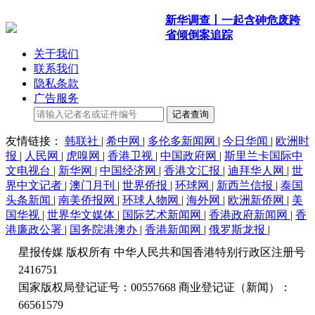
新华调查丨一起含砷危废跨
省倾倒案追踪
关于我们
联系我们
隐私条款
广告服务
记者查询
友情链接：
韩联社
|
希中网
|
多伦多新闻网
|
今日华闻
|
欧洲时
报
|
人民网
|
虎嗅网
|
香港卫视
|
中国政府网
|
斯里兰卡国际中
文电视台
|
新华网
|
中国经济网
|
香港文汇报
|
迪拜华人网
|
世
界中文记者
|
澳门月刊
|
世界侨报
|
环球网
|
新西兰信报
|
泰国
头条新闻
|
南美侨报网
|
环球人物网
|
海外网
|
欧洲新侨网
|
美
国华视
|
世界华文媒体
|
国际艺术新闻网
|
香港政府新闻网
|
香
港廉政公署
|
国务院港澳办
|
香港新闻网
|
俄罗斯龙报
|
星报传媒 版权所有 中华人民共和国香港特别行政区注册号
2416751
国家版权局登记证号：00557668 商业登记证（新闻）：
66561579