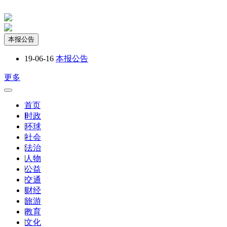
本报公告
19-06-16
本报公告
更多
首页
|
时政
|
环球
|
社会
|
法治
|
人物
|
公益
|
交通
|
财经
|
旅游
|
教育
|
文化