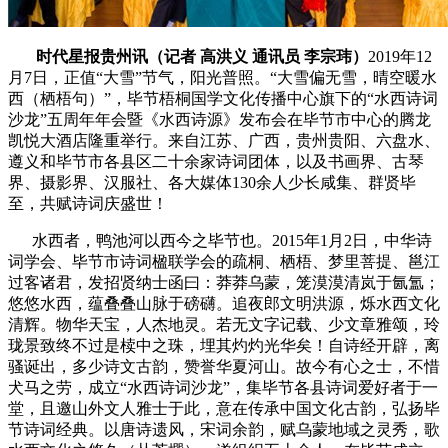
时代星报贵州讯（记者 高洪义 通讯员 李宗玮）
2019年12
月7日，正值“大雪”节气，阳光普照。“大雪偏无雪，晴空暖水
西（栖梧句）”，毕节梧桐国学文化传播中心旗下的“水西诗词
沙龙”五周年年会暨《水西诗源》发布会在毕节市中心的腾龙
凯悦大酒店隆重举行。来自江苏、广西，贵州贵阳、六盘水、
遵义和毕节市各县区二十余家诗词团体，以及书画界、古琴
界、摄影界、汉服社、各大媒体130余人少长咸集、群贤毕
至，共赋诗词庆盛世！
水西者，鸭池河以西今之毕节也。2015年1月2日，中华诗
词学会、毕节市诗词楹联学会的疏桐、栖梧、梦里菩提、邕江
过客诸君，发招贤纳士函曰：莽莽乌蒙，笼漠漠清岚于氤氲；
悠悠水西，蕴叠叠山脉于磅礴。追夜郎文明洪源，烁水西文化
清辉。物华天宝，人杰地灵。若无文字记载、少文章雅颂，玲
珑景致终不过是椟中之珠，埋其灼灼光华矣！自诗经开辟，离
骚诞出，多少诗文古韵，赞誉华夏河山。故今有心之士，不惜
犬马之劳，成立“水西诗词沙龙”，集毕节各县诗词爱好者于一
堂，且邀山外文人雅士于此，意在传承中国文化古韵，弘扬毕
节诗词经典。以唐诗遗风，宋词余韵，赋乌蒙地域之灵秀，歌