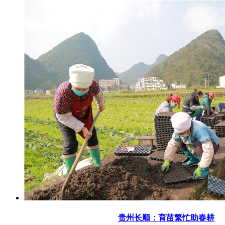
贵州长顺：育苗繁忙助春耕