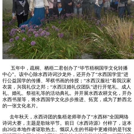
五年中，疏桐、栖梧二君创办了“毕节梧桐国学文化转播
中心”。该中心除水西诗词沙龙外，还开办了“水西国学堂”进
行公益国学的传播、琴棋书画的传授；“水西汉服社”着我汉家
衣裳，兴我礼仪之邦；“水西汉婚礼仪团队”进行开笔礼、成人
礼、婚礼、祭祖礼等的活动典礼。并开展水西农耕文化，开办
水西书屋等，将水西国学文化步步推进、拓宽，成为了黔西北
的一张文化名片。
去年秋天，水西诗团的集梧老师举办了“水西杯”全国网络
诗词大赛，主题是歌咏毕节。前日《水西诗源》付梓了，这本
由26位本地作者讴歌热土、慨叹人生的书籍中更难得的是刊发