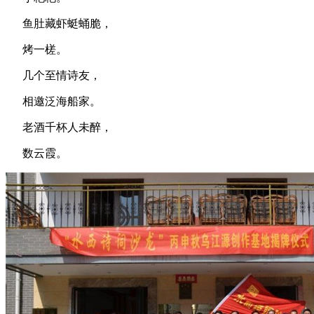
鱼肚藏虾蜓蛹脆，
烤一槎。
几个至情诗友，
相邀泛海船家。
老酒千杯人未醉，
数云霞。