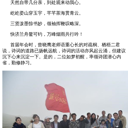
天然自带几分亲，到处观来动我心。
屹屹娄山穿玉宇，芊芊茶海贯青云。
三贤泼墨惊书妙，领袖挥鞭叹略深。
快济兰舟鳌可钓，万峰烟雨共行吟！
首届年会时，曾晓鹰老师语重心长的对疏桐、栖梧二君
说，诗词的道路已扬帆远航，诗词的活动亦风起云涌，但建议
沉下心来沉淀一下。是的，二位如梦初醒，率领诗团潜心内
省，勤修静习。