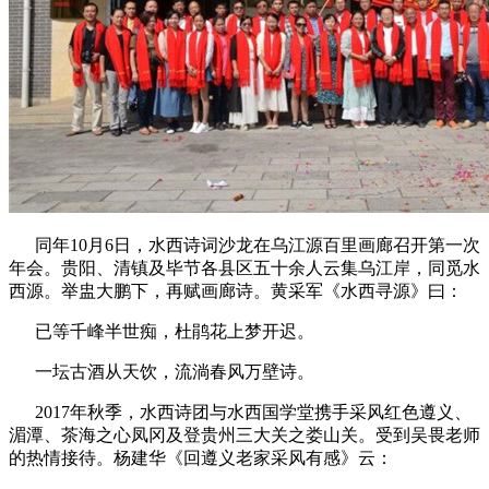
同年10月6日，水西诗词沙龙在乌江源百里画廊召开第一次
年会。贵阳、清镇及毕节各县区五十余人云集乌江岸，同觅水
西源。举盅大鹏下，再赋画廊诗。黄采军《水西寻源》曰：
已等千峰半世痴，杜鹃花上梦开迟。
一坛古酒从天饮，流淌春风万壁诗。
2017年秋季，水西诗团与水西国学堂携手采风红色遵义、
湄潭、茶海之心凤冈及登贵州三大关之娄山关。受到吴畏老师
的热情接待。杨建华《回遵义老家采风有感》云：