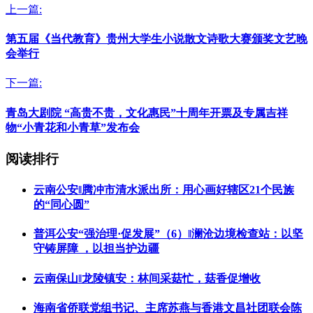
上一篇:
第五届《当代教育》贵州大学生小说散文诗歌大赛颁奖文艺晚
会举行
下一篇:
青岛大剧院 “高贵不贵，文化惠民”十周年开票及专属吉祥
物“小青花和小青草”发布会
阅读排行
云南公安‖腾冲市清水派出所：用心画好辖区21个民族
的“同心圆”
普洱公安“强治理·促发展”（6）‖澜沧边境检查站：以坚
守铸屏障 ，以担当护边疆
云南保山‖龙陵镇安：林间采菇忙，菇香促增收
海南省侨联党组书记、主席苏燕与香港文昌社团联会陈