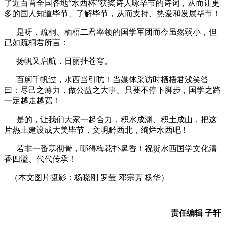
了近百首全国各地“水西杯”获奖诗人咏毕节的诗词，从而让更
多的国人知道毕节、了解毕节，从而支持、热爱和发展毕节！
是呀，疏桐、栖梧二君率领的国学军团而今虽然弱小，但
已如疏桐君所言：
扬帆又启航，日丽挂苍穹。
百舸千帆过，水西当引吭！当媒体采访时栖梧君浅笑答
曰：尽己之薄力，做公益之大事。只要不停下脚步，国学之路
一定越走越宽！
是的，让我们大家一起合力，积水成渊、积土成山，把这
片热土建设成大美毕节，文明黔西北，绚烂水西吧！
若非一番寒彻骨，哪得梅花扑鼻香！祝贺水西国学文化清
香四溢、代代传承！
（本文
图片摄影
：
杨晓刚 罗莹 邓宗芳 杨华
）
责任编辑 子轩