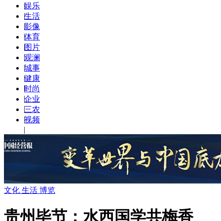
|
娱乐
|
生活
|
影像
|
体育
|
图片
|
观澜
|
城事
|
健康
|
时尚
|
企业
|
三农
|
视频
|
文化 生活 博览
贵州毕节：水西国学共梅香