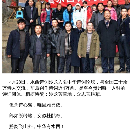
4月28日，水西诗词沙龙入驻中华诗词论坛，与全国二十余
万诗人交流，前后创作诗词近4万首。是至今贵州唯一入驻的
诗词团体。栖梧诗赞：沙龙芳草地，众志苦耕犁。
但为诗心聚，唯因雅兴依。
郎如崇岭峻，女似杜鹃奇。
黔韵飞山外，中华有水西！