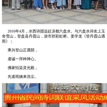
2016年4月，水西诗团远赴凉都六盘水。与六盘水诗友上玉
舍雪山，登盘县丹霞山，游市郊彩虹桥。姜学龙《登丹霞山遇
雨》：
乘兴登山正遇阴，
虔诚一拜种禅心。
佛家怕染灵光殿，
先遣雨姨来洗尘。