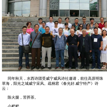
同年秋天，水西诗团受威宁威风诗社邀请，前往高原明珠
草海，阳光之城威宁采风。疏桐君《春光好.威宁特产》诗
云：
陈火腿，苦荞茶。
小粑粑。