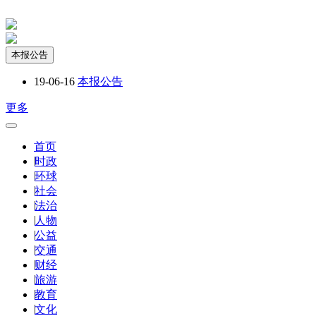
本报公告
19-06-16
本报公告
更多
首页
|
时政
|
环球
|
社会
|
法治
|
人物
|
公益
|
交通
|
财经
|
旅游
|
教育
|
文化