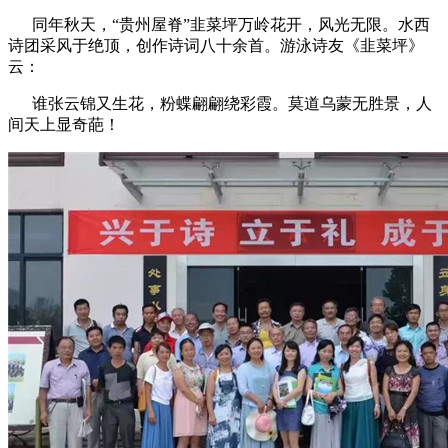
同年秋天，“贵州屋脊”韭菜坪万岭花开，风光无限。水西
诗团采风于绝顶，创作诗词八十余首。游泳诗友《韭菜坪》
云：
谁张云锦又生花，粉蝶翩翩绕彩霞。莫道乌蒙无胜景，人
间天上显奇葩！