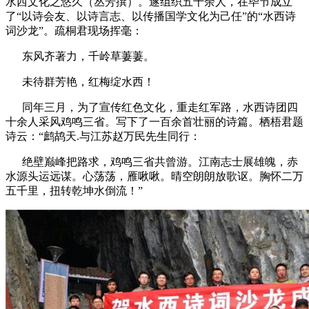
水西文化之悠久（丛芳撰）。遂组织五十余人，在毕节成立
了“以诗会友、以诗言志、以传播国学文化为己任”的“水西诗
词沙龙”。疏桐君现场挥毫：
东风齐著力，千岭草萋萋。
未待群芳艳，红梅绽水西！
同年三月，为了宣传红色文化，重走红军路，水西诗团四
十余人采风鸡鸣三省。写下了一百余首壮丽的诗篇。栖梧君题
诗云：“鹧鸪天.与江苏赵万民先生同行：
绝壁巅峰把路求，鸡鸣三省共曾游。江南志士展雄魄，赤
水源头运远谋。心荡荡，雁啾啾。晴空朗朗放歌讴。胸怀二万
五千里，扭转乾坤水倒流！”