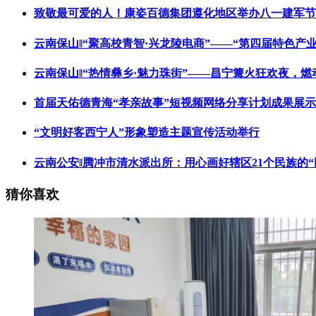
致敬最可爱的人！康姿百德集团遵化地区举办八一建军节
云南保山‖“聚高校青智·兴龙陵电商”——“第四届特色产
云南保山‖“热情彝乡·魅力珠街”——昌宁篝火狂欢夜，
首届天佑德青海“孝亲故事”短视频网络分享计划成果展
“文明好客西宁人”形象塑造主题宣传活动举行
云南公安‖腾冲市清水派出所：用心画好辖区21个民族的“
猜你喜欢