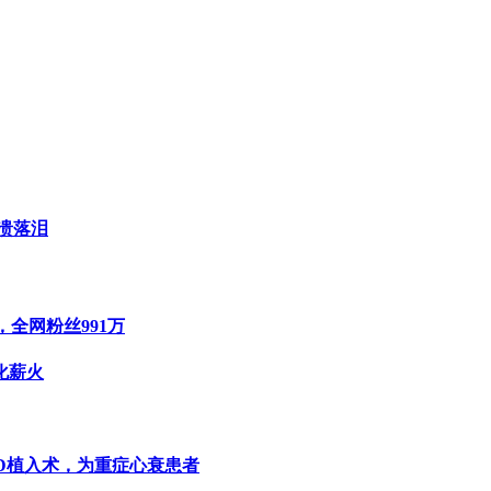
溃落泪
，全网粉丝991万
化薪火
-D植入术，为重症心衰患者