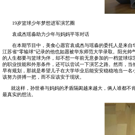
19岁篮球少年梦想进军演艺圈
袁成杰瑶淼助力少年与妈妈平等对话
在本期节目中，美食心愿官袁成杰与瑶淼的委托人是来自华
江苏省“零输球”记录的他也如愿被华东师范大学录取。阳光
的人生都要与篮球为伴，却不想一年前无意参加的一档篮球综
的职业技能和外形条件，还可以尝试一下演艺之路。然而，当他
早有规划，那就是希望儿子在大学毕业后能安安稳稳地当一名小
该努力拼搏一把，而不应该安于现状。
就这样，孙世睿与妈妈的矛盾隔阂越来越大，俩人谁都不肯
最真实的想法。