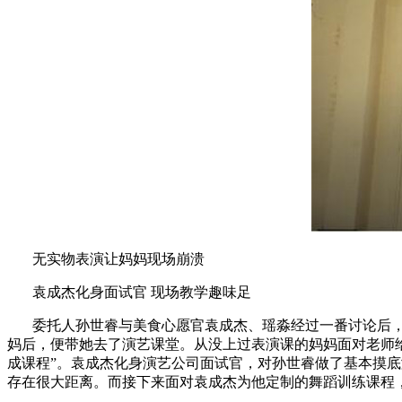
无实物表演让妈妈现场崩溃
袁成杰化身面试官 现场教学趣味足
委托人孙世睿与美食心愿官袁成杰、瑶淼经过一番讨论后，
妈后，便带她去了演艺课堂。从没上过表演课的妈妈面对老师
成课程”。袁成杰化身演艺公司面试官，对孙世睿做了基本摸
存在很大距离。而接下来面对袁成杰为他定制的舞蹈训练课程