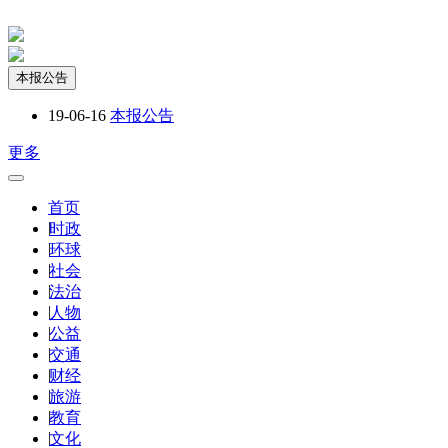
本报公告
19-06-16
本报公告
更多
首页
|
时政
|
环球
|
社会
|
法治
|
人物
|
公益
|
交通
|
财经
|
旅游
|
教育
|
文化