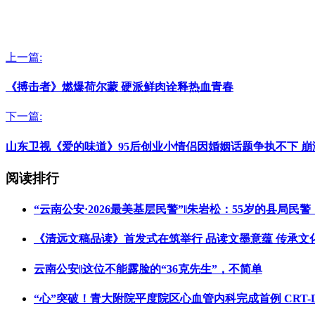
上一篇:
《搏击者》燃爆荷尔蒙 硬派鲜肉诠释热血青春
下一篇:
山东卫视《爱的味道》95后创业小情侣因婚姻话题争执不下 崩
阅读排行
“云南公安·2026最美基层民警”‖朱岩松：55岁的县局民警
《清远文稿品读》首发式在筑举行 品读文墨意蕴 传承文
云南公安‖这位不能露脸的“36克先生”，不简单
“心”突破！青大附院平度院区心血管内科完成首例 CRT