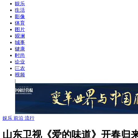
|
娱乐
|
生活
|
影像
|
体育
|
图片
|
观澜
|
城事
|
健康
|
时尚
|
企业
|
三农
|
视频
|
娱乐 前沿 流行
山东卫视《爱的味道》开春归来