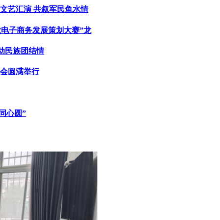
文艺汇演 共叙军民鱼水情
业电子商务发展策划大赛”龙
燃动民族团结情
示会圆满举行
同心圆”