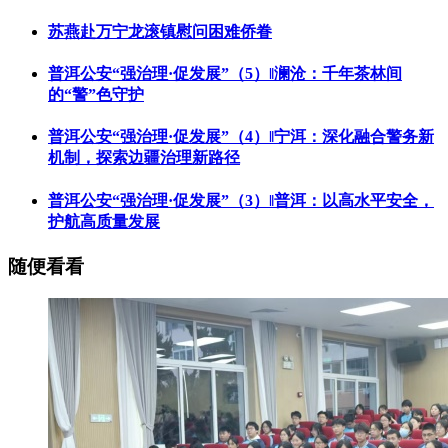
苏燕赴万宁龙滚镇慰问困难侨眷
普洱公安“强治理·促发展”（5）‖澜沧：千年茶林间
的“警”色守护
普洱公安“强治理·促发展”（4）‖宁洱：深化融合警务新
机制，探索边疆治理新路径
普洱公安“强治理·促发展”（3）‖普洱：以高水平安全，
护航高质量发展
随便看看