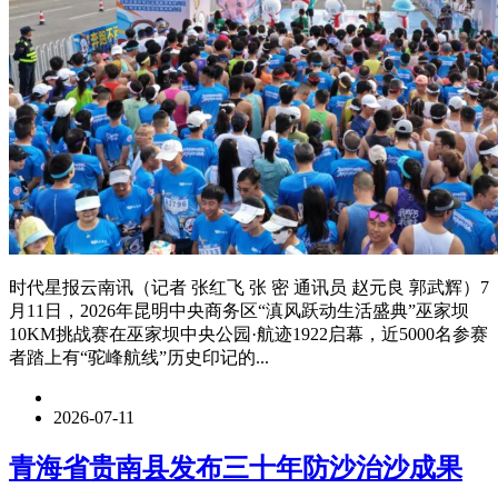
时代星报云南讯（记者 张红飞 张 密 通讯员 赵元良 郭武辉）7
月11日，2026年昆明中央商务区“滇风跃动生活盛典”巫家坝
10KM挑战赛在巫家坝中央公园·航迹1922启幕，近5000名参赛
者踏上有“驼峰航线”历史印记的...
2026-07-11
青海省贵南县发布三十年防沙治沙成果