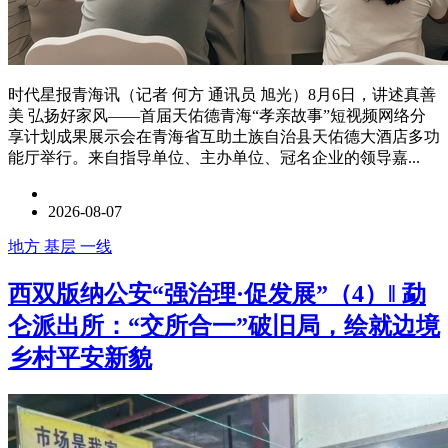
时代星报青海讯（记者 何方 通讯员 旭光）8月6日，讲述真善
美 弘扬好家风——首届天佑德青海“孝亲故事”短视频网络分
享计划成果展示会在青海省互助土族自治县天佑德大酒店多功
能厅举行。来自指导单位、主办单位、冠名企业的领导嘉...
2026-08-07
地方 基层 一线
西双版纳公安“强治理·促发展”（4）‖ 勐
仑派出所：“交所合一”破旧局，绘就边境
乡村平安新貌