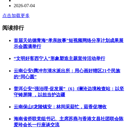
2026-07-04
点击加载更多
阅读排行
首届天佑德青海“孝亲故事”短视频网络分享计划成果展
示会圆满举行
“文明好客西宁人”形象塑造主题宣传活动举行
云南公安‖腾冲市清水派出所：用心画好辖区21个民族
的“同心圆”
普洱公安“强治理·促发展”（6）‖澜沧边境检查站：以坚
守铸屏障 ，以担当护边疆
云南保山‖龙陵镇安：林间采菇忙，菇香促增收
海南省侨联党组书记、主席苏燕与香港文昌社团联会陈
爱玲会长一行座谈交流