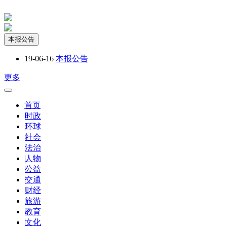
本报公告
19-06-16
本报公告
更多
首页
|
时政
|
环球
|
社会
|
法治
|
人物
|
公益
|
交通
|
财经
|
旅游
|
教育
|
文化