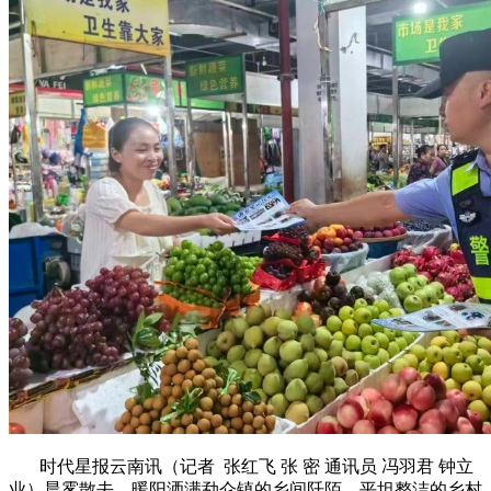
时代星报云南讯（记者 张红飞 张 密 通讯员 冯羽君 钟立
业）晨雾散去，暖阳洒满勐仑镇的乡间阡陌，平坦整洁的乡村