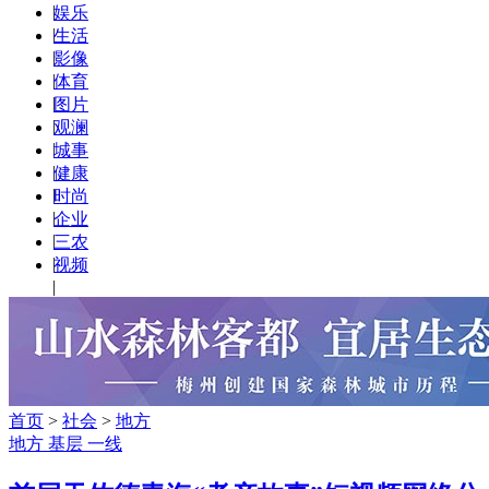
|
娱乐
|
生活
|
影像
|
体育
|
图片
|
观澜
|
城事
|
健康
|
时尚
|
企业
|
三农
|
视频
|
首页
>
社会
>
地方
地方 基层 一线