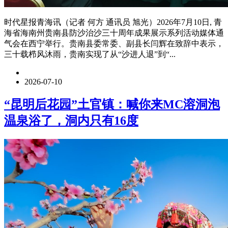
时代星报青海讯（记者 何方 通讯员 旭光）2026年7月10日, 青
海省海南州贵南县防沙治沙三十周年成果展示系列活动媒体通
气会在西宁举行。贵南县委常委、副县长闫辉在致辞中表示，
三十载栉风沐雨，贵南实现了从“沙进人退”到“...
2026-07-10
“昆明后花园”土官镇：喊你来MC溶洞泡
温泉浴了，洞内只有16度