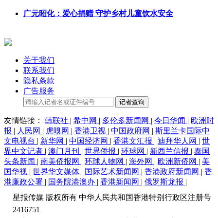
广元昭化：爱心捐赠 守护乡村儿童饮水安全
关于我们
联系我们
隐私条款
广告服务
记者查询
友情链接：
韩联社
|
希中网
|
多伦多新闻网
|
今日华闻
|
欧洲时
报
|
人民网
|
虎嗅网
|
香港卫视
|
中国政府网
|
斯里兰卡国际中
文电视台
|
新华网
|
中国经济网
|
香港文汇报
|
迪拜华人网
|
世
界中文记者
|
澳门月刊
|
世界侨报
|
环球网
|
新西兰信报
|
泰国
头条新闻
|
南美侨报网
|
环球人物网
|
海外网
|
欧洲新侨网
|
美
国华视
|
世界华文媒体
|
国际艺术新闻网
|
香港政府新闻网
|
香
港廉政公署
|
国务院港澳办
|
香港新闻网
|
俄罗斯龙报
|
星报传媒 版权所有 中华人民共和国香港特别行政区注册号
2416751