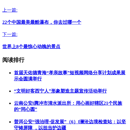
上一篇:
22个中国最美最酷瀑布，你去过哪一个
下一篇:
世界上8个最惊心动魄的景点
阅读排行
首届天佑德青海“孝亲故事”短视频网络分享计划成果展
示会圆满举行
“文明好客西宁人”形象塑造主题宣传活动举行
云南公安‖腾冲市清水派出所：用心画好辖区21个民族
的“同心圆”
普洱公安“强治理·促发展”（6）‖澜沧边境检查站：以坚
守铸屏障 ，以担当护边疆