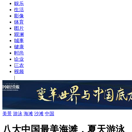
|
娱乐
|
生活
|
影像
|
体育
|
图片
|
观澜
|
城事
|
健康
|
时尚
|
企业
|
三农
|
视频
|
美景
游泳
海滩
沙滩
中国
八大中国最美海滩，夏天游泳