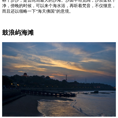
称千步沙，是普陀岛最大的沙滩。沙面平坦宽阔，沙质柔软干
净，傍晚的时候，可以来个海水浴，再听着梵音，不仅惬意，
而且还以领略一下“海天佛国”的意境。
鼓浪屿海滩