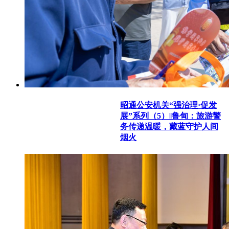
昭通公安机关“强治理·促发
展”系列（5）‖鲁甸：旅游警
务传递温暖，藏蓝守护人间
烟火