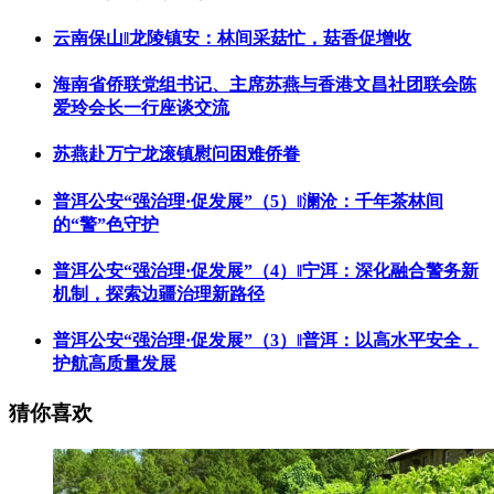
云南保山‖龙陵镇安：林间采菇忙，菇香促增收
海南省侨联党组书记、主席苏燕与香港文昌社团联会陈
爱玲会长一行座谈交流
苏燕赴万宁龙滚镇慰问困难侨眷
普洱公安“强治理·促发展”（5）‖澜沧：千年茶林间
的“警”色守护
普洱公安“强治理·促发展”（4）‖宁洱：深化融合警务新
机制，探索边疆治理新路径
普洱公安“强治理·促发展”（3）‖普洱：以高水平安全，
护航高质量发展
猜你喜欢