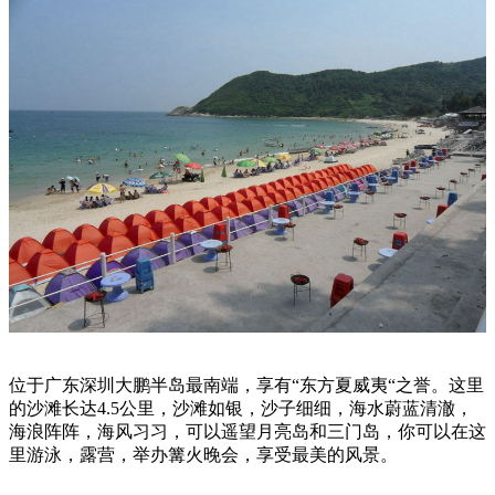
位于广东深圳大鹏半岛最南端，享有“东方夏威夷“之誉。这里
的沙滩长达4.5公里，沙滩如银，沙子细细，海水蔚蓝清澈，
海浪阵阵，海风习习，可以遥望月亮岛和三门岛，你可以在这
里游泳，露营，举办篝火晚会，享受最美的风景。