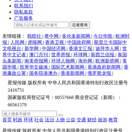
联系我们
隐私条款
广告服务
记者查询
友情链接：
韩联社
|
希中网
|
多伦多新闻网
|
今日华闻
|
欧洲时
报
|
人民网
|
虎嗅网
|
香港卫视
|
中国政府网
|
斯里兰卡国际中
文电视台
|
新华网
|
中国经济网
|
香港文汇报
|
迪拜华人网
|
世
界中文记者
|
澳门月刊
|
世界侨报
|
环球网
|
新西兰信报
|
泰国
头条新闻
|
南美侨报网
|
环球人物网
|
海外网
|
欧洲新侨网
|
美
国华视
|
世界华文媒体
|
国际艺术新闻网
|
香港政府新闻网
|
香
港廉政公署
|
国务院港澳办
|
香港新闻网
|
俄罗斯龙报
|
星报传媒 版权所有 中华人民共和国香港特别行政区注册号
2416751
国家版权局登记证号：00557668 商业登记证（新闻）：
66561579
首页
时政
环球
社会
法治
人物
公益
交通
财经
旅游
教育
星报传媒 版权所有 中华人民共和国香港特别行政区注册号