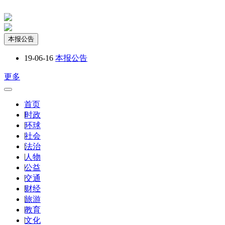
本报公告
19-06-16
本报公告
更多
首页
|
时政
|
环球
|
社会
|
法治
|
人物
|
公益
|
交通
|
财经
|
旅游
|
教育
|
文化