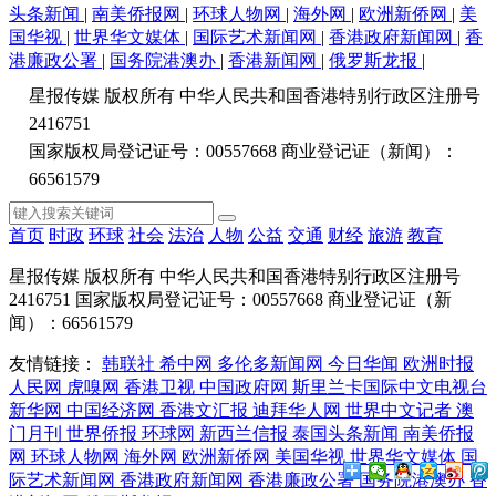
头条新闻
|
南美侨报网
|
环球人物网
|
海外网
|
欧洲新侨网
|
美
国华视
|
世界华文媒体
|
国际艺术新闻网
|
香港政府新闻网
|
香
港廉政公署
|
国务院港澳办
|
香港新闻网
|
俄罗斯龙报
|
星报传媒 版权所有 中华人民共和国香港特别行政区注册号
2416751
国家版权局登记证号：00557668 商业登记证（新闻）：
66561579
首页
时政
环球
社会
法治
人物
公益
交通
财经
旅游
教育
星报传媒 版权所有 中华人民共和国香港特别行政区注册号
2416751 国家版权局登记证号：00557668 商业登记证（新
闻）：66561579
友情链接：
韩联社
希中网
多伦多新闻网
今日华闻
欧洲时报
人民网
虎嗅网
香港卫视
中国政府网
斯里兰卡国际中文电视台
新华网
中国经济网
香港文汇报
迪拜华人网
世界中文记者
澳
门月刊
世界侨报
环球网
新西兰信报
泰国头条新闻
南美侨报
网
环球人物网
海外网
欧洲新侨网
美国华视
世界华文媒体
国
际艺术新闻网
香港政府新闻网
香港廉政公署
国务院港澳办
香