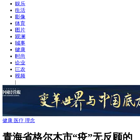
|
娱乐
|
生活
|
影像
|
体育
|
图片
|
观澜
|
城事
|
健康
|
时尚
|
企业
|
三农
|
视频
|
健康 医疗 理念
青海省格尔木市“疫”无反顾的