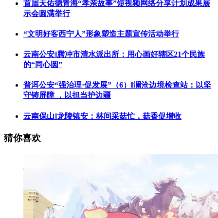
首届天佑德青海“孝亲故事”短视频网络分享计划成果展
示会圆满举行
“文明好客西宁人”形象塑造主题宣传活动举行
云南公安‖腾冲市清水派出所：用心画好辖区21个民族
的“同心圆”
普洱公安“强治理·促发展”（6）‖澜沧边境检查站：以坚
守铸屏障 ，以担当护边疆
云南保山‖龙陵镇安：林间采菇忙，菇香促增收
猜你喜欢