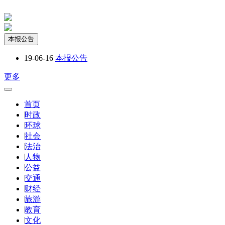
本报公告
19-06-16
本报公告
更多
首页
|
时政
|
环球
|
社会
|
法治
|
人物
|
公益
|
交通
|
财经
|
旅游
|
教育
|
文化