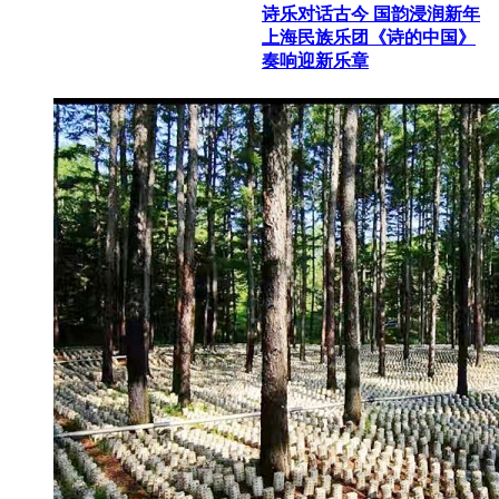
诗乐对话古今 国韵浸润新年
上海民族乐团《诗的中国》
奏响迎新乐章