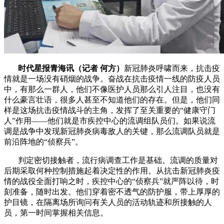
时代星报青海讯（记者 何方）
新冠肺炎呼啸而来，抗击疫
情就是一场没有硝烟的战争。奋战在抗击疫情一线的防疫人员
中，有那么一群人，他们不像医护人员那么引人注目，也没有
什么豪言壮语，很多人甚至不知道他们的存在。但是，他们同
样是这场抗击疫情战斗的主角，发挥了至关重要的“健康守门
人”作用——他们就是市疾控中心的流调组队员们。如果说流
调是战争中发现新冠肺炎病毒敌人的关键，那么流调队员就是
前沿阵地的“侦察兵”。
判定密切接触者，流行病调查工作是基础。流调的质量对
后期采取何种控制措施起着决定性的作用。从抗击新冠肺炎疫
情的战役全面打响之时，疾控中心的“侦察兵”就严阵以待，时
刻准备，随时出发。他们穿着密不透气的防护服，带上厚厚的
护目镜，在隔离场所询问有关人员的活动轨迹和所接触的人
员，第一时间掌握相关信息。