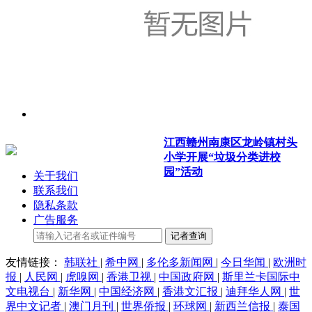
江西赣州南康区龙岭镇村头
小学开展“垃圾分类进校
园”活动
关于我们
联系我们
隐私条款
广告服务
记者查询
友情链接：
韩联社
|
希中网
|
多伦多新闻网
|
今日华闻
|
欧洲时
报
|
人民网
|
虎嗅网
|
香港卫视
|
中国政府网
|
斯里兰卡国际中
文电视台
|
新华网
|
中国经济网
|
香港文汇报
|
迪拜华人网
|
世
界中文记者
|
澳门月刊
|
世界侨报
|
环球网
|
新西兰信报
|
泰国