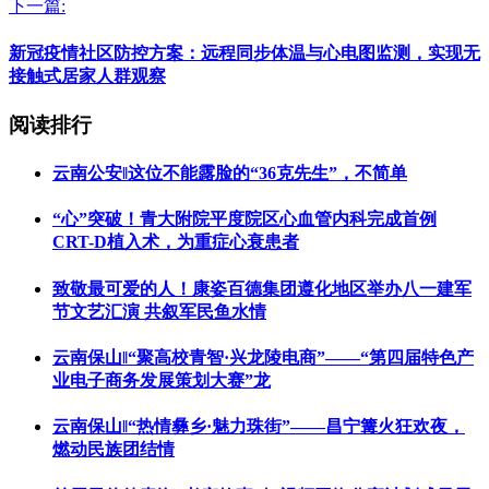
下一篇:
新冠疫情社区防控方案：远程同步体温与心电图监测，实现无
接触式居家人群观察
阅读排行
云南公安‖这位不能露脸的“36克先生”，不简单
“心”突破！青大附院平度院区心血管内科完成首例
CRT-D植入术，为重症心衰患者
致敬最可爱的人！康姿百德集团遵化地区举办八一建军
节文艺汇演 共叙军民鱼水情
云南保山‖“聚高校青智·兴龙陵电商”——“第四届特色产
业电子商务发展策划大赛”龙
云南保山‖“热情彝乡·魅力珠街”——昌宁篝火狂欢夜，
燃动民族团结情