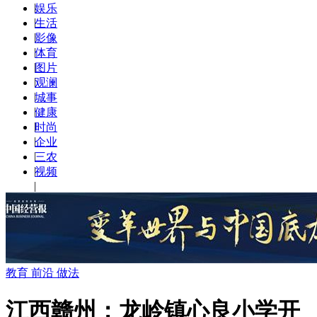
|
娱乐
|
生活
|
影像
|
体育
|
图片
|
观澜
|
城事
|
健康
|
时尚
|
企业
|
三农
|
视频
|
教育 前沿 做法
江西赣州：龙岭镇心良小学开