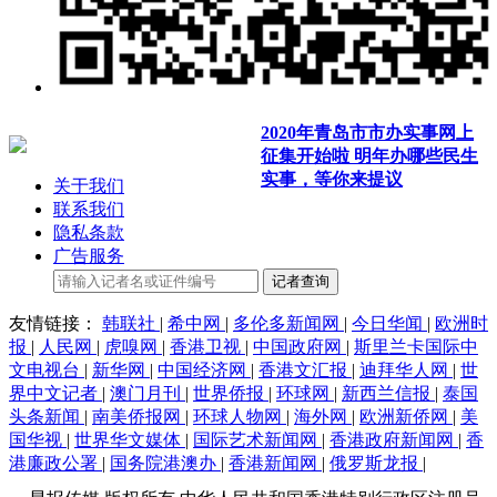
2020年青岛市市办实事网上
征集开始啦 明年办哪些民生
实事，等你来提议
关于我们
联系我们
隐私条款
广告服务
记者查询
友情链接：
韩联社
|
希中网
|
多伦多新闻网
|
今日华闻
|
欧洲时
报
|
人民网
|
虎嗅网
|
香港卫视
|
中国政府网
|
斯里兰卡国际中
文电视台
|
新华网
|
中国经济网
|
香港文汇报
|
迪拜华人网
|
世
界中文记者
|
澳门月刊
|
世界侨报
|
环球网
|
新西兰信报
|
泰国
头条新闻
|
南美侨报网
|
环球人物网
|
海外网
|
欧洲新侨网
|
美
国华视
|
世界华文媒体
|
国际艺术新闻网
|
香港政府新闻网
|
香
港廉政公署
|
国务院港澳办
|
香港新闻网
|
俄罗斯龙报
|