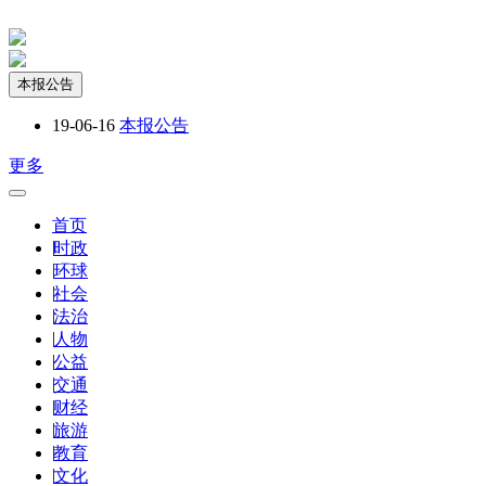
本报公告
19-06-16
本报公告
更多
首页
|
时政
|
环球
|
社会
|
法治
|
人物
|
公益
|
交通
|
财经
|
旅游
|
教育
|
文化