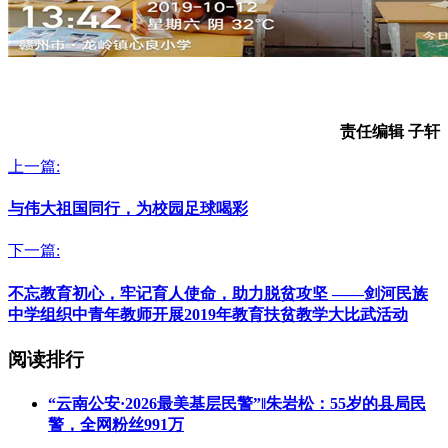
责任编辑 子轩
上一篇:
与伟大祖国同行，为校园足球喝彩
下一篇:
不忘教育初心，牢记育人使命，助力脱贫攻坚 ——剑河民族
中学组织中青年教师开展2019年教育扶贫教学大比武活动
阅读排行
“云南公安·2026最美基层民警”‖朱岩松：55岁的县局民
警，全网粉丝991万