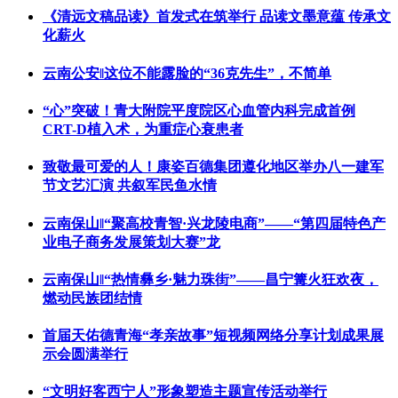
《清远文稿品读》首发式在筑举行 品读文墨意蕴 传承文
化薪火
云南公安‖这位不能露脸的“36克先生”，不简单
“心”突破！青大附院平度院区心血管内科完成首例
CRT-D植入术，为重症心衰患者
致敬最可爱的人！康姿百德集团遵化地区举办八一建军
节文艺汇演 共叙军民鱼水情
云南保山‖“聚高校青智·兴龙陵电商”——“第四届特色产
业电子商务发展策划大赛”龙
云南保山‖“热情彝乡·魅力珠街”——昌宁篝火狂欢夜，
燃动民族团结情
首届天佑德青海“孝亲故事”短视频网络分享计划成果展
示会圆满举行
“文明好客西宁人”形象塑造主题宣传活动举行