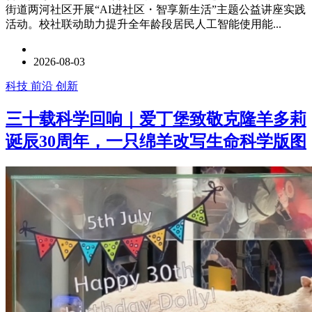
街道两河社区开展“AI进社区・智享新生活”主题公益讲座实践
活动。校社联动助力提升全年龄段居民人工智能使用能...
2026-08-03
科技 前沿 创新
三十载科学回响｜爱丁堡致敬克隆羊多莉
诞辰30周年，一只绵羊改写生命科学版图