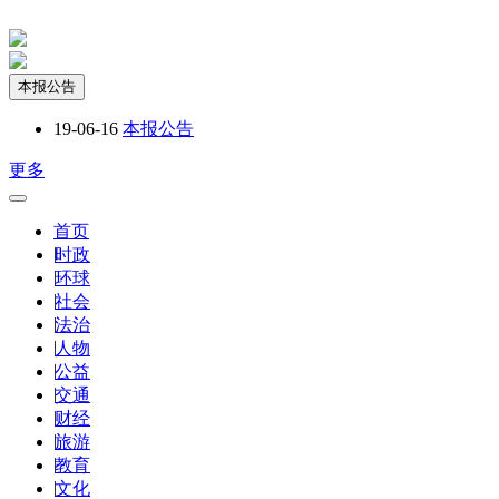
本报公告
19-06-16
本报公告
更多
首页
|
时政
|
环球
|
社会
|
法治
|
人物
|
公益
|
交通
|
财经
|
旅游
|
教育
|
文化