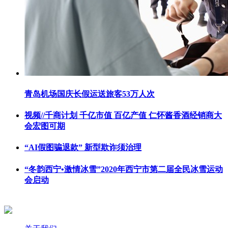
青岛机场国庆长假运送旅客53万人次
视频//千商计划 千亿市值 百亿产值 仁怀酱香酒经销商大
会宏图可期
“AI假图骗退款” 新型欺诈须治理
“冬韵西宁•激情冰雪”2020年西宁市第二届全民冰雪运动
会启动