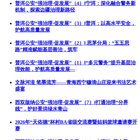
普洱公安“强治理·促发展”（4）‖宁洱：深化融合警务新
机制，探索边疆治理新路径
普洱公安“强治理·促发展”（3）‖普洱：以高水平安全，
护航高质量发展
普洱公安“强治理·促发展”（2）‖ 思茅分局：“五五思
路”精准赋能基层善治，筑牢
普洱公安“强治理·促发展”（1）‖“多元警务”提升基层治
理效能，护航高质量发展—
文脉河湟 笔墨流芳——青海西宁穆清山庄迎来书法艺术
盛宴
西双版纳公安“强治理·促发展”（7）‖打通治理“分界
线”，护好景洪绿水青山
2026年“天佑德”杯村BA省级交流赛暨姑妈篮球邀请赛开
赛