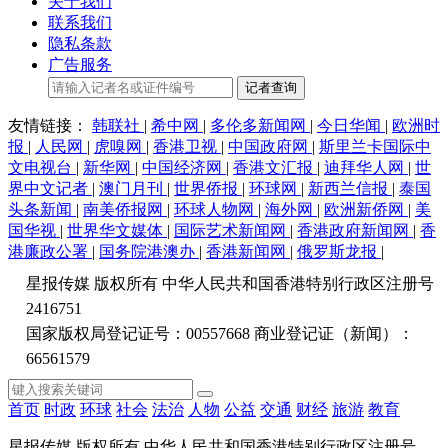
关于我们
联系我们
隐私条款
广告服务
记者查询
友情链接：
韩联社
|
希中网
|
多伦多新闻网
|
今日华闻
|
欧洲时
报
|
人民网
|
虎嗅网
|
香港卫视
|
中国政府网
|
斯里兰卡国际中
文电视台
|
新华网
|
中国经济网
|
香港文汇报
|
迪拜华人网
|
世
界中文记者
|
澳门月刊
|
世界侨报
|
环球网
|
新西兰信报
|
泰国
头条新闻
|
南美侨报网
|
环球人物网
|
海外网
|
欧洲新侨网
|
美
国华视
|
世界华文媒体
|
国际艺术新闻网
|
香港政府新闻网
|
香
港廉政公署
|
国务院港澳办
|
香港新闻网
|
俄罗斯龙报
|
星报传媒 版权所有 中华人民共和国香港特别行政区注册号
2416751
国家版权局登记证号：00557668 商业登记证（新闻）：
66561579
首页
时政
环球
社会
法治
人物
公益
交通
财经
旅游
教育
星报传媒 版权所有 中华人民共和国香港特别行政区注册号