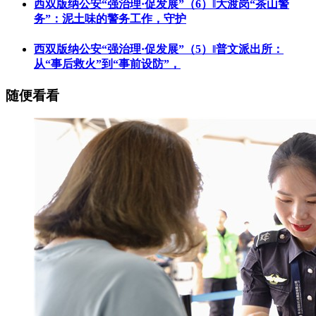
西双版纳公安“强治理·促发展”（6）‖大渡岗“茶山警
务”：泥土味的警务工作，守护
西双版纳公安“强治理·促发展”（5）‖普文派出所：
从“事后救火”到“事前设防”，
随便看看