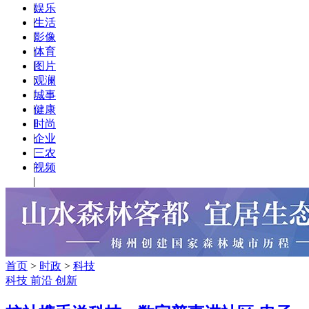
|
娱乐
|
生活
|
影像
|
体育
|
图片
|
观澜
|
城事
|
健康
|
时尚
|
企业
|
三农
|
视频
|
首页
>
时政
>
科技
科技 前沿 创新