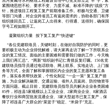
黑河黄藏寺水利枢纽工程建设管理中心党支部立足“早”字，紧
紧围绕思想不松、要求不变、力度不减、标准不降的“战疫”方
针，推进项目工程复工复产前期准备工作。积极与交通、卫健
等部门沟通，对企业跨省员工有返岗需求的，协助各部门有序
组织接回员工，让返岗工人出得来、行得通、送得到，确保国
字号工程如期开工。
凝聚组织力量 按下复工复产“快进键”
“各位党建联络员，关键时刻，在做好自我防护的同时，更
要积极主动为企业排忧解难，请大家再走访了解一下所联系企
业的复工情况、面临的主要困难和需要我们做的工作，今天晚
上我们再汇总”。“两新”组织副书记仁青措反复叮嘱。150名党
建联络员指导员通过电话联络、网上联系、实地走访、上门服
务等方式，全面了解和掌握辖区内企业的复工意愿和复工条
件，落实各类帮扶政策，个性化制定 “一企一策” 复工复产措
施，为企业解决融资、交通运输、省外人员返岗、防控物资等
方面问题。截止目前，党建联络员指导员共解决企业各类困难
85件，祁连县5家规模以上工业企业、2家商业企业、8家酒店
餐饮行业和商贸批发流通企业、3家大型超市已复工复产，保
障了祁连县广大群众的“菜篮子”稳定、“米袋子”充足。