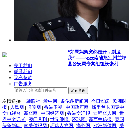
“如果妈妈突然走开，别追
我” ——记云南省怒江州兰坪
县公安局专案组组长张利
关于我们
联系我们
隐私条款
广告服务
记者查询
友情链接：
韩联社
|
希中网
|
多伦多新闻网
|
今日华闻
|
欧洲时
报
|
人民网
|
虎嗅网
|
香港卫视
|
中国政府网
|
斯里兰卡国际中
文电视台
|
新华网
|
中国经济网
|
香港文汇报
|
迪拜华人网
|
世
界中文记者
|
澳门月刊
|
世界侨报
|
环球网
|
新西兰信报
|
泰国
头条新闻
|
南美侨报网
|
环球人物网
|
海外网
|
欧洲新侨网
|
美