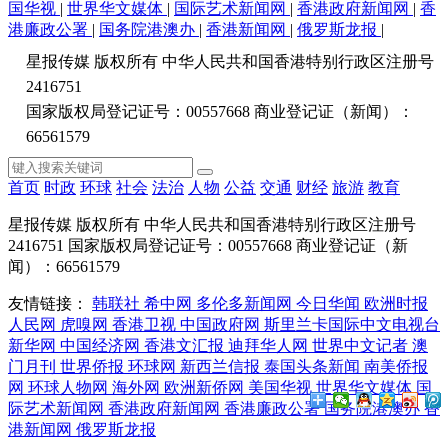
国华视
|
世界华文媒体
|
国际艺术新闻网
|
香港政府新闻网
|
香
港廉政公署
|
国务院港澳办
|
香港新闻网
|
俄罗斯龙报
|
星报传媒 版权所有 中华人民共和国香港特别行政区注册号
2416751
国家版权局登记证号：00557668 商业登记证（新闻）：
66561579
首页
时政
环球
社会
法治
人物
公益
交通
财经
旅游
教育
星报传媒 版权所有 中华人民共和国香港特别行政区注册号
2416751 国家版权局登记证号：00557668 商业登记证（新
闻）：66561579
友情链接：
韩联社
希中网
多伦多新闻网
今日华闻
欧洲时报
人民网
虎嗅网
香港卫视
中国政府网
斯里兰卡国际中文电视台
新华网
中国经济网
香港文汇报
迪拜华人网
世界中文记者
澳
门月刊
世界侨报
环球网
新西兰信报
泰国头条新闻
南美侨报
网
环球人物网
海外网
欧洲新侨网
美国华视
世界华文媒体
国
际艺术新闻网
香港政府新闻网
香港廉政公署
国务院港澳办
香
港新闻网
俄罗斯龙报