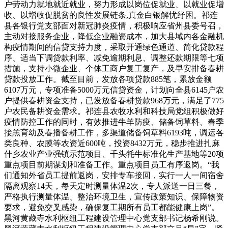
户劳动力就地就近就业，努力形成以岗位促就业、以就业促增
收、以增收促脱贫的良性发展链条,真金白银解忧纾困。祁连
县各银行党支部面对新冠肺炎疫情，积极响应省州县委号召，
主动对接服务企业，降低企业融资成本，加大县域内各金融机
构疫情期间的信贷支持力度，采取开通绿色通道、简化贷款程
序、适当下调贷款利率、减免逾期利息、调整还款期限等七项
措施，支持小微企业、个体工商户复工复产，及早安排备春耕
贷款投放工作。截至目前，发放各项贷款885笔，累放金额
6107万元，专项准备5000万元信贷资金，计划向全县6145户农
户提供春耕资金支持，已发放备春耕贷款968万元，满足了775
户农民备耕资金需求。祁连县农牧水利和科技局党组积极做好
疫情防控工作的同时，有效推进牛羊防疫、储备饲草料、春季
接羔育幼及春播备耕工作，多渠道储备饲草料6193吨，调运各
类良种、农膜等农资近600吨，投资8432万元，稳步推进扎麻
什乡农业产业强镇示范项目、千头牦牛标准化生产基地等20项
重点项目前期谋划和准备工作。重点项目员工有序返岗。“我
们通知外省员工提前返岗，安排专车接回，实行一人一间宿舍
隔离观察14天，每天定时测量体温2次，专人派送一日三餐，
严格执行测量体温、整治环境卫生，宣传政策知识、保障物资
要求，避免交叉感染，确保复工期所有员工都能健康上岗”。
黑河黄藏寺水利枢纽工程建设管理中心党支部书记杨希刚说。