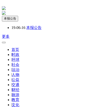
本报公告
19-06-16
本报公告
更多
首页
|
时政
|
环球
|
社会
|
法治
|
人物
|
公益
|
交通
|
财经
|
旅游
|
教育
|
文化