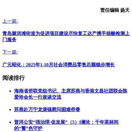
责任编辑 扬天
上一篇:
青岛棘洪滩街道为促进项目建设尽快复工达产携手核酸检测上
门服务
下一篇:
广元昭化：2025年1-10月社会消费品零售总额稳步增长
阅读排行
海南省侨联党组书记、主席苏燕与香港文昌社团联会陈
爱玲会长一行座谈交流
苏燕赴万宁龙滚镇慰问困难侨眷
普洱公安“强治理·促发展”（5）‖澜沧：千年茶林间
的“警”色守护