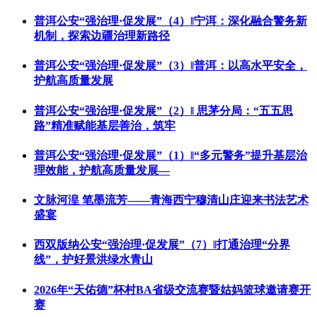
普洱公安“强治理·促发展”（4）‖宁洱：深化融合警务新
机制，探索边疆治理新路径
普洱公安“强治理·促发展”（3）‖普洱：以高水平安全，
护航高质量发展
普洱公安“强治理·促发展”（2）‖ 思茅分局：“五五思
路”精准赋能基层善治，筑牢
普洱公安“强治理·促发展”（1）‖“多元警务”提升基层治
理效能，护航高质量发展—
文脉河湟 笔墨流芳——青海西宁穆清山庄迎来书法艺术
盛宴
西双版纳公安“强治理·促发展”（7）‖打通治理“分界
线”，护好景洪绿水青山
2026年“天佑德”杯村BA省级交流赛暨姑妈篮球邀请赛开
赛