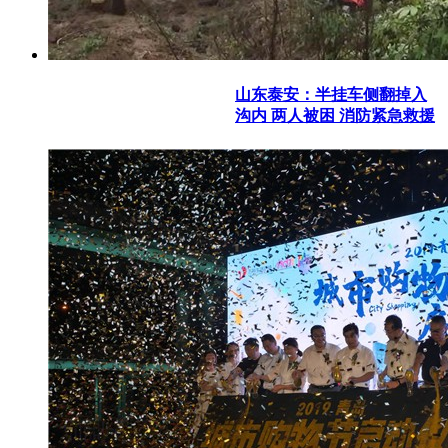
山东泰安：半挂车侧翻掉入
沟内 两人被困 消防紧急救援