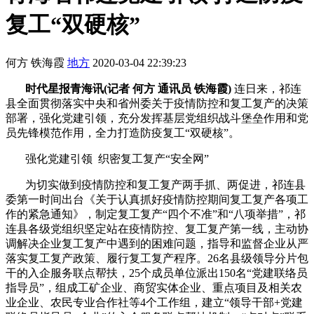
复工“双硬核”
何方 铁海霞
地方
2020-03-04 22:39:23
时代星报青海讯(记者 何方 通讯员 铁海霞)
连日来，祁连
县全面贯彻落实中央和省州委关于疫情防控和复工复产的决策
部署，强化党建引领，充分发挥基层党组织战斗堡垒作用和党
员先锋模范作用，全力打造防疫复工“双硬核”。
强化党建引领 织密复工复产“安全网”
为切实做到疫情防控和复工复产两手抓、两促进，祁连县
委第一时间出台《关于认真抓好疫情防控期间复工复产各项工
作的紧急通知》，制定复工复产“四个不准”和“八项举措”，祁
连县各级党组织坚定站在疫情防控、复工复产第一线，主动协
调解决企业复工复产中遇到的困难问题，指导和监督企业从严
落实复工复产政策、履行复工复产程序。26名县级领导分片包
干的入企服务联点帮扶，25个成员单位派出150名“党建联络员
指导员”，组成工矿企业、商贸实体企业、重点项目及相关农
业企业、农民专业合作社等4个工作组，建立“领导干部+党建