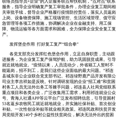
联络员指导员+企业”的入企服务联点帮扶机制，“点对点”联系
服务，指导企业明确复产复工审批条件，办理企业复工期间相
关审批手续，督导企业严格履行疫情防控责任，落实人员返岗
上岗、设备物资保障、施工现场管控、生活区域管理、值守应
急管理等各项工作措施，协调解决企业在金融支持、用工保
障、物流运输等各方面需求和困难，全力保障企业安全复工复
产。
发挥堡垒作用 打好复工复产“组合拳”
各党支部充分发挥红色堡垒作用，立足自身职责，主动跟
进服务，为企业复工复产保驾护航，助力巩固脱贫成果。引导
就近就地就业。“疫情以来，人员流动少，外省籍工人暂时不
能返岗，招不到工，是我们这些企业面临的最大问题。”祁连
县城东非公企业联合党支部书记、祁连绿野鹿产品开发有限公
司业主李吉祥如是反映。针对调研发现的企业“招工难”和贫困
村务工人员无法外出务工等棘手问题，祁连县人社局党组联系
重点项目和各类企业，广泛收集用工需求，利用祁连就业公众
号、青海人社通APP等云平台广泛发布招聘信息，引导贫困村
53名返乡农牧民工就近就地就业，并实施社保补贴、首次创业
补贴、一次性创业补贴等就业相关政策。祁连民政和扶贫开发
局党组开发140个乡村公益性扶贫岗位，解决无法外出的贫困