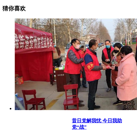
猜你喜欢
昔日党解我忧 今日我助
党“战”