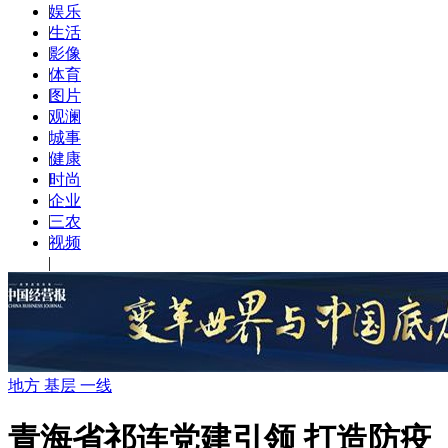
|
娱乐
|
生活
|
影像
|
体育
|
图片
|
观澜
|
城事
|
健康
|
时尚
|
企业
|
三农
|
视频
|
地方 基层 一线
青海省祁连党建引领 打造防疫