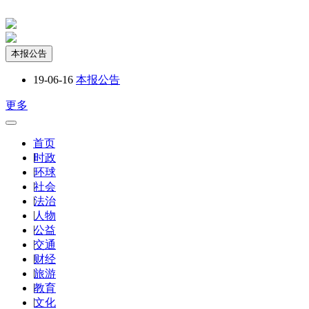
本报公告
19-06-16
本报公告
更多
首页
|
时政
|
环球
|
社会
|
法治
|
人物
|
公益
|
交通
|
财经
|
旅游
|
教育
|
文化