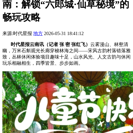
南：解锁“六郎城·仙草秘境”的
畅玩攻略
来源:时代星报
地方
2026-05-31 18:41:12
时代星报云南讯（记者 张 密 张红飞）
云雾漫山、林壑清
幽，万米石斛观光长廊穿梭林海之间——宋风古韵村落错落雅
致，丛林休闲体验项目趣味十足，山水风光、人文古韵与休闲
玩乐相融相生，四季皆景、步步如画。