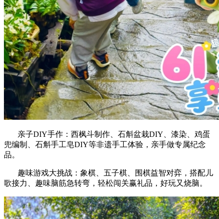
亲子DIY手作：西枫斗制作、石斛盆栽DIY、漆染、鸡蛋
兜编制、石斛手工皂DIY等非遗手工体验，亲手做专属纪念
品。
趣味游戏大挑战：象棋、五子棋、围棋益智对弈，搭配儿
歌接力、趣味脑筋急转弯，轻松闯关赢礼品，好玩又烧脑。