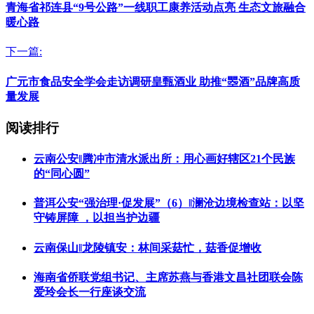
青海省祁连县“9号公路”一线职工康养活动点亮 生态文旅融合
暖心路
下一篇:
广元市食品安全学会走访调研皇甄酒业 助推“瞾酒”品牌高质
量发展
阅读排行
云南公安‖腾冲市清水派出所：用心画好辖区21个民族
的“同心圆”
普洱公安“强治理·促发展”（6）‖澜沧边境检查站：以坚
守铸屏障 ，以担当护边疆
云南保山‖龙陵镇安：林间采菇忙，菇香促增收
海南省侨联党组书记、主席苏燕与香港文昌社团联会陈
爱玲会长一行座谈交流