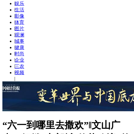
|
娱乐
|
生活
|
影像
|
体育
|
图片
|
观澜
|
城事
|
健康
|
时尚
|
企业
|
三农
|
视频
|
“六一到哪里去撒欢”‖文山广