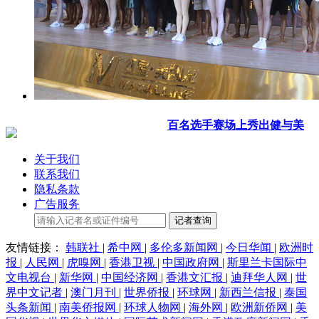
百名选手赛场上秀出健与美
关于我们
联系我们
隐私条款
广告服务
记者查询
友情链接：
韩联社
|
希中网
|
多伦多新闻网
|
今日华闻
|
欧洲时
报
|
人民网
|
虎嗅网
|
香港卫视
|
中国政府网
|
斯里兰卡国际中
文电视台
|
新华网
|
中国经济网
|
香港文汇报
|
迪拜华人网
|
世
界中文记者
|
澳门月刊
|
世界侨报
|
环球网
|
新西兰信报
|
泰国
头条新闻
|
南美侨报网
|
环球人物网
|
海外网
|
欧洲新侨网
|
美