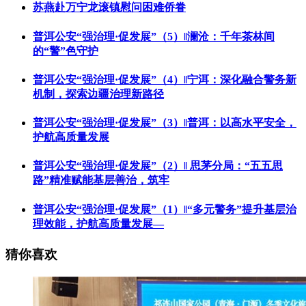
苏燕赴万宁龙滚镇慰问困难侨眷
普洱公安“强治理·促发展”（5）‖澜沧：千年茶林间
的“警”色守护
普洱公安“强治理·促发展”（4）‖宁洱：深化融合警务新
机制，探索边疆治理新路径
普洱公安“强治理·促发展”（3）‖普洱：以高水平安全，
护航高质量发展
普洱公安“强治理·促发展”（2）‖ 思茅分局：“五五思
路”精准赋能基层善治，筑牢
普洱公安“强治理·促发展”（1）‖“多元警务”提升基层治
理效能，护航高质量发展—
猜你喜欢