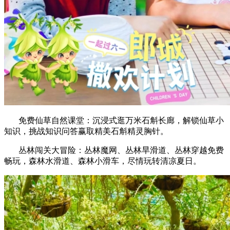
免费仙草自然课堂：沉浸式逛万米石斛长廊，解锁仙草小
知识，挑战知识问答赢取精美石斛精灵胸针。
丛林闯关大冒险：丛林魔网、丛林旱滑道、丛林穿越免费
畅玩，森林水滑道、森林小滑车，尽情玩转清凉夏日。