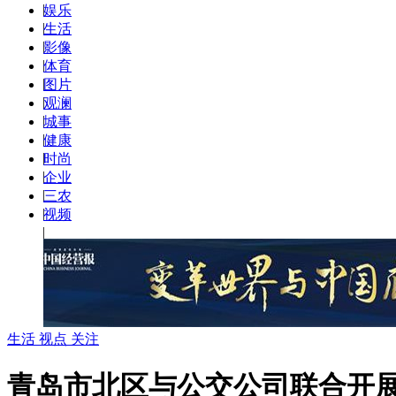
|
娱乐
|
生活
|
影像
|
体育
|
图片
|
观澜
|
城事
|
健康
|
时尚
|
企业
|
三农
|
视频
|
生活 视点 关注
青岛市北区与公交公司联合开