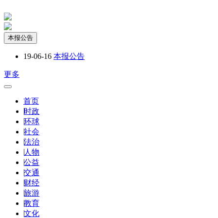
本报公告
19-06-16
本报公告
更多
首页
|
时政
|
环球
|
社会
|
法治
|
人物
|
公益
|
交通
|
财经
|
旅游
|
教育
|
文化