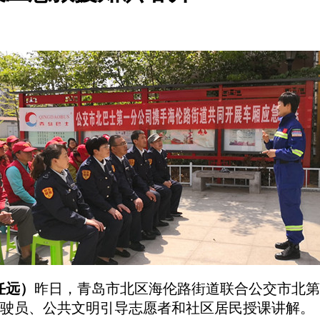
任远
）
昨日，青岛市北区海伦路街道联合公交市北第
驶员、公共文明引导志愿者和社区居民授课讲解。