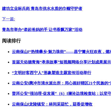
建功立业标兵岗 青岛市供水水质的巾帼守护者
下一篇:
青岛市举办“牵起爸妈的手 让书香飘万家”活动
阅读排行
云南保山‖“热情彝乡·魅力珠街”——昌宁篝火狂欢夜，
首届天佑德青海“孝亲故事”短视频网络分享计划成果展
“文明好客西宁人”形象塑造主题宣传活动举行
云南公安‖腾冲市清水派出所：用心画好辖区21个民族的“
普洱公安“强治理·促发展”（6）‖澜沧边境检查站：以坚
云南保山‖龙陵镇安：林间采菇忙，菇香促增收