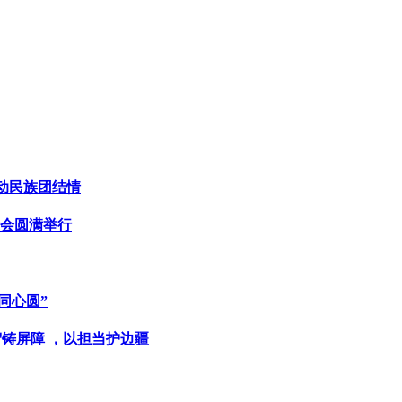
燃动民族团结情
示会圆满举行
同心圆”
守铸屏障 ，以担当护边疆