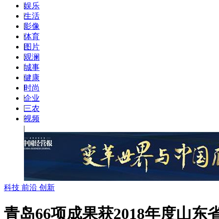
|
娱乐
|
生活
|
影像
|
体育
|
图片
|
观澜
|
城事
|
健康
|
时尚
|
企业
|
三农
|
视频
|
科技 前沿 创新
青岛66项成果获2018年度山