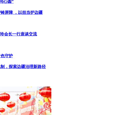
同心圆”
守铸屏障 ，以担当护边疆
玲会长一行座谈交流
”色守护
新机制，探索边疆治理新路径