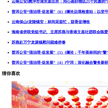
云南公安‖腾冲市清水派出所：用心画好辖区21个民族的“
普洱公安“强治理·促发展”（6）‖澜沧边境检查站：以坚
云南保山‖龙陵镇安：林间采菇忙，菇香促增收
海南省侨联党组书记、主席苏燕与香港文昌社团联会陈爱
苏燕赴万宁龙滚镇慰问困难侨眷
普洱公安“强治理·促发展”（5）‖澜沧：千年茶林间的“警
普洱公安“强治理·促发展”（4）‖宁洱：深化融合警务
猜你喜欢