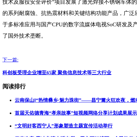
技术及服役安全评价”项目发展了激光焊接不锈钢车体的
的系列耐腐蚀、抗热震材料和关键结构功能产品，广泛
于多标准应用与国产CPU的数字流媒体电视SoC研发
了国外技术垄断。
下一篇:
科创板受理企业增至65家 聚焦信息技术等三大行业
阅读排行
云南保山‖“热情彝乡·魅力珠街”——昌宁篝火狂欢夜，
首届天佑德青海“孝亲故事”短视频网络分享计划成果展
“文明好客西宁人”形象塑造主题宣传活动举行