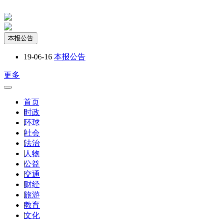
本报公告
19-06-16
本报公告
更多
首页
|
时政
|
环球
|
社会
|
法治
|
人物
|
公益
|
交通
|
财经
|
旅游
|
教育
|
文化